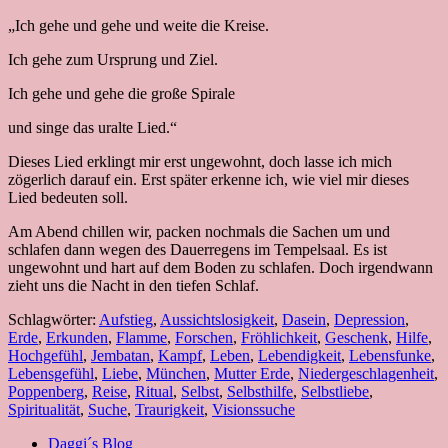
„Ich gehe und gehe und weite die Kreise.
Ich gehe zum Ursprung und Ziel.
Ich gehe und gehe die große Spirale
und singe das uralte Lied.“
Dieses Lied erklingt mir erst ungewohnt, doch lasse ich mich
zögerlich darauf ein. Erst später erkenne ich, wie viel mir dieses
Lied bedeuten soll.
Am Abend chillen wir, packen nochmals die Sachen um und
schlafen dann wegen des Dauerregens im Tempelsaal. Es ist
ungewohnt und hart auf dem Boden zu schlafen. Doch irgendwann
zieht uns die Nacht in den tiefen Schlaf.
Schlagwörter:
Aufstieg
,
Aussichtslosigkeit
,
Dasein
,
Depression
,
Erde
,
Erkunden
,
Flamme
,
Forschen
,
Fröhlichkeit
,
Geschenk
,
Hilfe
,
Hochgefühl
,
Jembatan
,
Kampf
,
Leben
,
Lebendigkeit
,
Lebensfunke
,
Lebensgefühl
,
Liebe
,
München
,
Mutter Erde
,
Niedergeschlagenheit
,
Poppenberg
,
Reise
,
Ritual
,
Selbst
,
Selbsthilfe
,
Selbstliebe
,
Spiritualität
,
Suche
,
Traurigkeit
,
Visionssuche
Daggi´s Blog