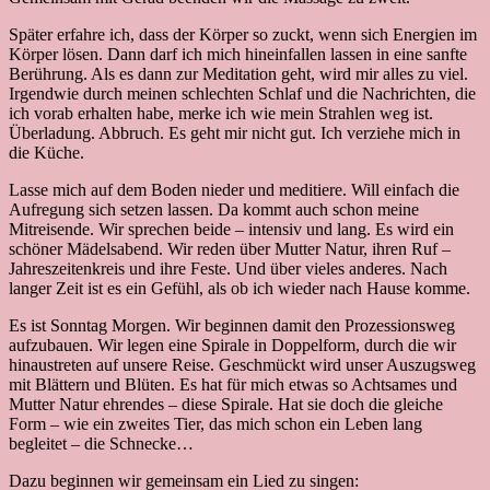
Später erfahre ich, dass der Körper so zuckt, wenn sich Energien im
Körper lösen. Dann darf ich mich hineinfallen lassen in eine sanfte
Berührung. Als es dann zur Meditation geht, wird mir alles zu viel.
Irgendwie durch meinen schlechten Schlaf und die Nachrichten, die
ich vorab erhalten habe, merke ich wie mein Strahlen weg ist.
Überladung. Abbruch. Es geht mir nicht gut. Ich verziehe mich in
die Küche.
Lasse mich auf dem Boden nieder und meditiere. Will einfach die
Aufregung sich setzen lassen. Da kommt auch schon meine
Mitreisende. Wir sprechen beide – intensiv und lang. Es wird ein
schöner Mädelsabend. Wir reden über Mutter Natur, ihren Ruf –
Jahreszeitenkreis und ihre Feste. Und über vieles anderes. Nach
langer Zeit ist es ein Gefühl, als ob ich wieder nach Hause komme.
Es ist Sonntag Morgen. Wir beginnen damit den Prozessionsweg
aufzubauen. Wir legen eine Spirale in Doppelform, durch die wir
hinaustreten auf unsere Reise. Geschmückt wird unser Auszugsweg
mit Blättern und Blüten. Es hat für mich etwas so Achtsames und
Mutter Natur ehrendes – diese Spirale. Hat sie doch die gleiche
Form – wie ein zweites Tier, das mich schon ein Leben lang
begleitet – die Schnecke…
Dazu beginnen wir gemeinsam ein Lied zu singen: