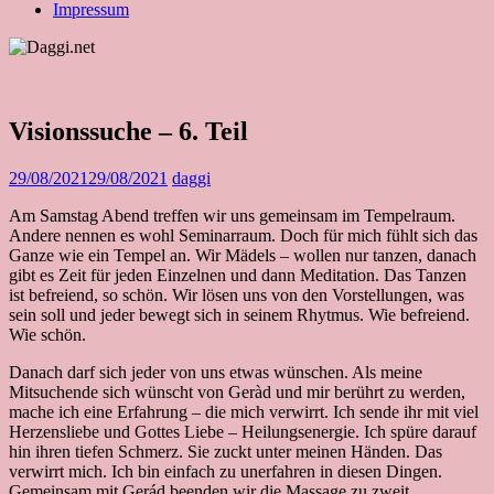
Impressum
Visionssuche – 6. Teil
29/08/2021
29/08/2021
daggi
Am Samstag Abend treffen wir uns gemeinsam im Tempelraum.
Andere nennen es wohl Seminarraum. Doch für mich fühlt sich das
Ganze wie ein Tempel an. Wir Mädels – wollen nur tanzen, danach
gibt es Zeit für jeden Einzelnen und dann Meditation. Das Tanzen
ist befreiend, so schön. Wir lösen uns von den Vorstellungen, was
sein soll und jeder bewegt sich in seinem Rhytmus. Wie befreiend.
Wie schön.
Danach darf sich jeder von uns etwas wünschen. Als meine
Mitsuchende sich wünscht von Geràd und mir berührt zu werden,
mache ich eine Erfahrung – die mich verwirrt. Ich sende ihr mit viel
Herzensliebe und Gottes Liebe – Heilungsenergie. Ich spüre darauf
hin ihren tiefen Schmerz. Sie zuckt unter meinen Händen. Das
verwirrt mich. Ich bin einfach zu unerfahren in diesen Dingen.
Gemeinsam mit Gerád beenden wir die Massage zu zweit.