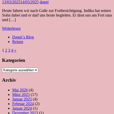
13/03/2025
14/03/2025
daggi
Heute fahren wir nach Galle zur Fortbesichtigung. Indika hat seinen
Sohn dabei und er darf uns heute begleiten. Er lässt uns am Fort raus
und […]
Weiterlesen
Daggi´s Blog
Reisen
Seitennummerierung
Nächste
1
2
3
4
»
Beiträge
der
Kategorien
Beiträge
Kategorien
Archiv
Mai 2026
(4)
März 2025
(17)
Januar 2025
(4)
Februar 2024
(2)
Januar 2024
(1)
Dezember 2023
(1)