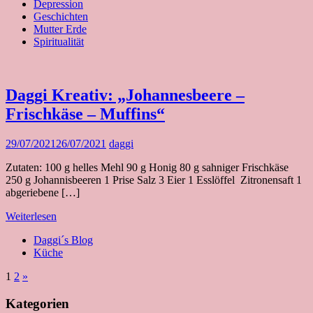
Depression
Geschichten
Mutter Erde
Spiritualität
Daggi Kreativ: „Johannesbeere –
Frischkäse – Muffins“
29/07/2021
26/07/2021
daggi
Zutaten: 100 g helles Mehl 90 g Honig 80 g sahniger Frischkäse
250 g Johannisbeeren 1 Prise Salz 3 Eier 1 Esslöffel Zitronensaft 1
abgeriebene […]
Weiterlesen
Daggi´s Blog
Küche
Seitennummerierung
Nächste
1
2
»
Beiträge
der
Kategorien